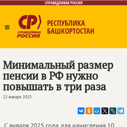
СПРАВЕДЛИВАЯ РОССИЯ
РЕСПУБЛИКА
≡
БАШКОРТОСТАН
Главная
Новости
Лица
Фото/Видео
Газета
Контакты
Поиск
Минимальный размер
пенсии в РФ нужно
повышать в три раза
22 января 2025
С января 2025 года для начисления 10