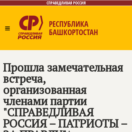
СПРАВЕДЛИВАЯ РОССИЯ
РЕСПУБЛИКА
≡
БАШКОРТОСТАН
Главная
Новости
Лица
Фото/Видео
Газета
Контакты
Поиск
Прошла замечательная
встреча,
организованная
членами партии
"СПРАВЕДЛИВАЯ
РОССИЯ – ПАТРИОТЫ –