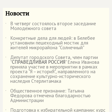
Новости
В четверг состоялось второе заседание
˙
Молодежного совета
Конкретные дела для людей: в Белебее
˙
установили пешеходный мостик для
жителей микрорайона "Солнечный"
Депутат городского Совета, член партии
˙
"
СПРАВЕДЛИВАЯ РОССИЯ
" Елена Иванова
приняла участие в мероприятии в рамках
проекта "Я – историЯ", направленного на
сохранение культурно-исторического
наследия Стерлитамака
Общественное признание: Татьяна
˙
Федорова отмечена благодарностью
Администрации
Подготовка к избирательной кампании: курс
˙