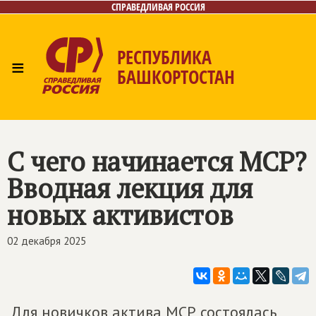
СПРАВЕДЛИВАЯ РОССИЯ
РЕСПУБЛИКА
≡
БАШКОРТОСТАН
Главная
Новости
Лица
Фото/Видео
Газета
Контакты
Поиск
С чего начинается МСР?
Вводная лекция для
новых активистов
02 декабря 2025
Для новичков актива МСР состоялась