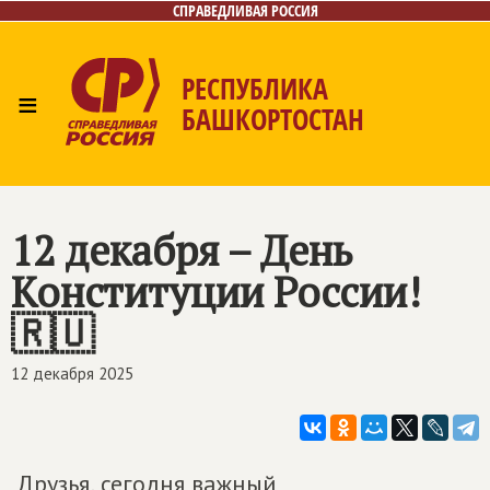
СПРАВЕДЛИВАЯ РОССИЯ
РЕСПУБЛИКА
≡
БАШКОРТОСТАН
Главная
Новости
Лица
Фото/Видео
Газета
Контакты
Поиск
12 декабря – День
Конституции России!
🇷🇺
12 декабря 2025
Друзья, сегодня важный