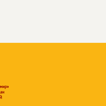
 мир»
дан
Й