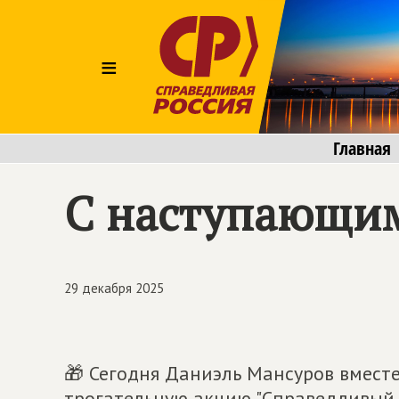
≡
Главная
С наступающим
29 декабря 2025
🎁 Сегодня Даниэль Мансуров вмест
трогательную акцию "Справедливый 