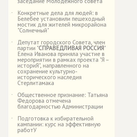
заседание Молодежного совета
Конкретные дела для людей: в
˙
Белебее установили пешеходный
мостик для жителей микрорайона
"Солнечный"
Депутат городского Совета, член
˙
партии "
СПРАВЕДЛИВАЯ РОССИЯ
"
Елена Иванова приняла участие в
мероприятии в рамках проекта "Я –
историЯ", направленного на
сохранение культурно-
исторического наследия
Стерлитамака
Общественное признание: Татьяна
˙
Федорова отмечена
благодарностью Администрации
Подготовка к избирательной
˙
кампании: курс на эффективную
работУ