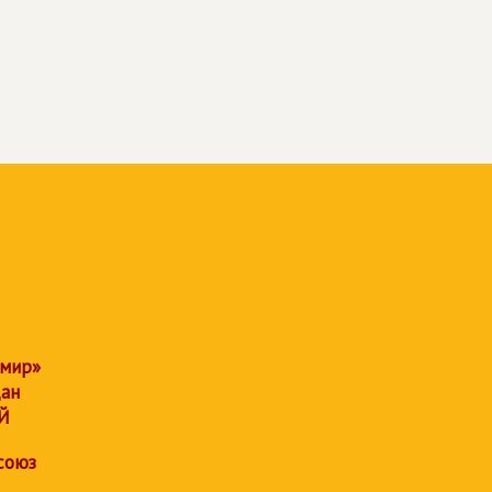
 мир»
дан
Й
союз