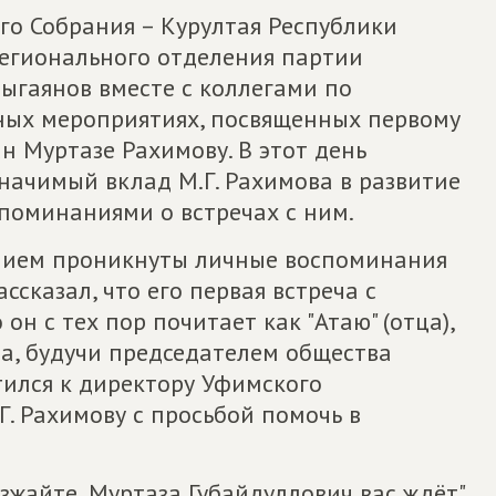
ого Собрания – Курултая Республики
регионального отделения партии
ыгаянов вместе с коллегами по
ных мероприятиях, посвященных первому
 Муртазе Рахимову. В этот день
ачимый вклад М.Г. Рахимова в развитие
поминаниями о встречах с ним.
ением проникнуты личные воспоминания
сказал, что его первая встреча с
он с тех пор почитает как "Атаю" (отца),
да, будучи председателем общества
ился к директору Уфимского
. Рахимову с просьбой помочь в
езжайте, Муртаза Губайдуллович вас ждёт",