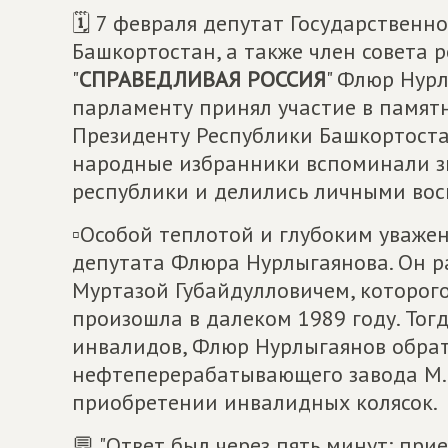
🗓 7 февраля депутат Государственн
Башкортостан, а также член совета 
"
СПРАВЕДЛИВАЯ РОССИЯ
" Флюр Нурл
парламенту принял участие в памят
Президенту Республики Башкортостан
народные избранники вспоминали зн
республики и делились личными вос
▫Особой теплотой и глубоким уваж
депутата Флюра Нурлыгаянова. Он рас
Муртазой Губайдулловичем, которого 
произошла в далеком 1989 году. Тог
инвалидов, Флюр Нурлыгаянов обрат
нефтеперерабатывающего завода М.Г
приобретении инвалидных колясок.
💬 "Ответ был через пять минут: при