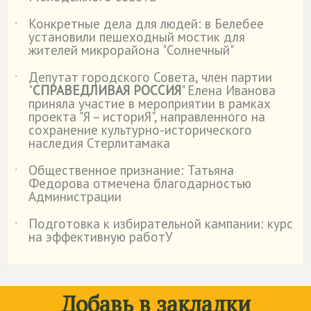
Конкретные дела для людей: в Белебее
˙
установили пешеходный мостик для
жителей микрорайона "Солнечный"
Депутат городского Совета, член партии
˙
"
СПРАВЕДЛИВАЯ РОССИЯ
" Елена Иванова
приняла участие в мероприятии в рамках
проекта "Я – историЯ", направленного на
сохранение культурно-исторического
наследия Стерлитамака
Общественное признание: Татьяна
˙
Федорова отмечена благодарностью
Администрации
Подготовка к избирательной кампании: курс
˙
на эффективную работУ
Добавь в закладки